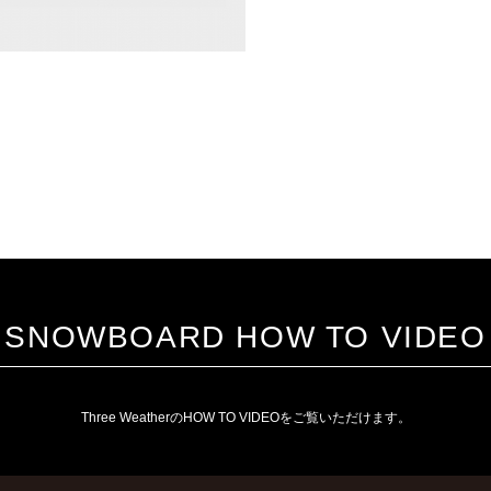
SNOWBOARD HOW TO VIDEO
Three WeatherのHOW TO VIDEOをご覧いただけます。