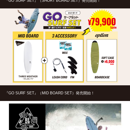
『GO SURF SET』（SHORT BOARD SET）発売開始！
『GO SURF SET』（MID BOARD SET）発売開始！